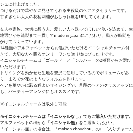
シュに仕上げました。
つけるだけで華やかに見せてくれる主役級のヘアアクセサリーです。
甘すぎない大人の花柄刺繍がおしゃれ度をUPしてくれます。
友人や家族、大切に想う人、愛しい人へ送ってほしい想いを込めて、生
地選びから縫製まで一貫してmade in japanにこだわり、職人が時間を
かけてつくっています。
14種類のアルファベットからお選びいただけるイニシャルチャーム付
きで、大切な方へ贈るオンリーワンな贈り物にぴったりです。
イニシャルチャームは「ゴールド」と「シルバー」の2種類からお選び
いただけます。
トリミングを効かせた生地を贅沢に使用しているのでボリュームがあ
り、まるでお花のようなフォルムを作ります。
ヘアを華やかに彩る程よいサイジングで、普段のヘアのクラスアップに
も、パーティーアレンジにもオススメです。
※イニシャルチャームは取外し可能
※イニシャルチャームは「イニシャルなし」でもご購入いただけます。
アルファベットの欄から
「イニシャル無」
をご選択ください。
「イニシャル無」の場合は、「maison chouchou」のロゴ入りチャーム